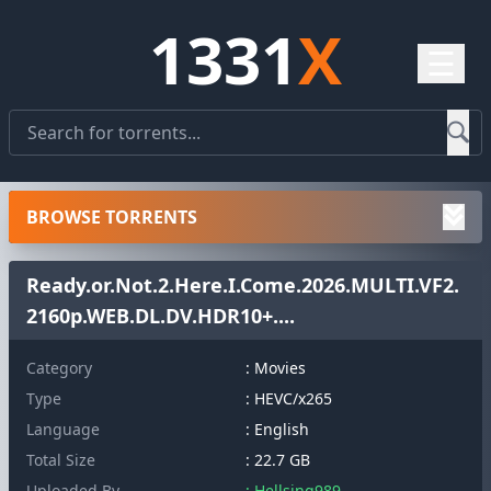
1331
X
☰
BROWSE TORRENTS
Ready.or.Not.2.Here.I.Come.2026.MULTI.VF2.
2160p.WEB.DL.DV.HDR10+....
Category
: Movies
Type
: HEVC/x265
Language
: English
Total Size
: 22.7 GB
Uploaded By
: Hellsing989