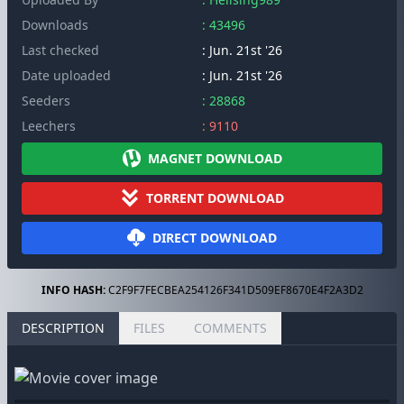
Downloads
: 43496
Last checked
: Jun. 21st '26
Date uploaded
: Jun. 21st '26
Seeders
: 28868
Leechers
: 9110
MAGNET DOWNLOAD
TORRENT DOWNLOAD
DIRECT DOWNLOAD
INFO HASH:
C2F9F7FECBEA254126F341D509EF8670E4F2A3D2
DESCRIPTION
FILES
COMMENTS